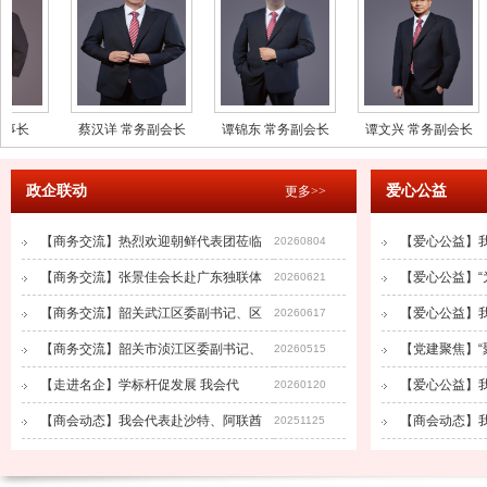
长
蔡汉详 常务副会长
谭锦东 常务副会长
谭文兴 常务副会长
政企联动
爱
更多>>
【商务交流】热烈欢迎朝鲜代表团莅临
【爱心公益】
20260804
【商务交流】张景佳会长赴广东独联体
【爱心公益】“
20260621
【商务交流】韶关武江区委副书记、区
【爱心公益】
20260617
【商务交流】韶关市浈江区委副书记、
【党建聚焦】“聚
20260515
【走进名企】学标杆促发展 我会代
【爱心公益】
20260120
【商会动态】我会代表赴沙特、阿联酋
【商会动态】
20251125