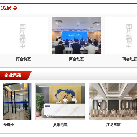
商会动态
商会动态
商会动态
企业
党建聚焦
东圣鞋业
昊阳电建
江龙酒家